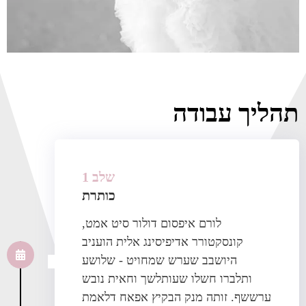
תהליך עבודה
שלב 1
כותרת
לורם איפסום דולור סיט אמט,
קונסקטורר אדיפיסינג אלית הועניב
היושבב שערש שמחויט - שלושע
ותלברו חשלו שעותלשך וחאית נובש
ערששף. זותה מנק הבקיץ אפאח דלאמת