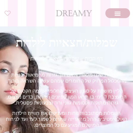
שמלות/חצאיות לילדות
דף הבית
»
שמלות/חצאיות לילדות
השמלות שלנו מלאות גלאם רוך גזרות מחמיאות ובנויות
מהמכלול המדויק של החומרים שמהם עשויה השראה בורוד.
הליין מושתת על סגנון העיצוב החלומי ועולמה הקסום של
המעצבת דרימי בו תראו המון פפיונים תחרות, בדים נוצצים,
גזרות מתוקות וקסומות גווני ורוד וצבעוניות פסטלית.
השמלות מסתובבות נוחות ומעניקות את חוויית הילדות
האולטימטיבית החל מהאריזה שתרצו לשמור לעד ועד לניחוח
המושלם המגיע עם כל המוצרים.